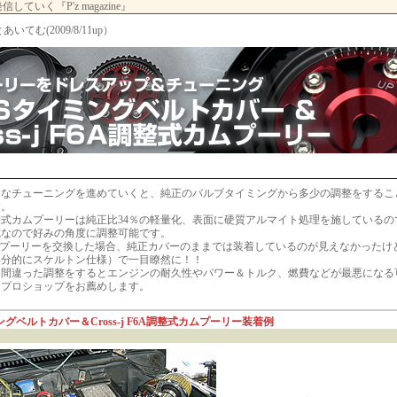
いく『P'z magazine』
あいてむ(2009/8/11up）
々なチューニングを進めていくと、純正のバルブタイミングから多少の調整をするこ
す。
 F6A調整式カムプーリーは純正比34％の軽量化、表面に硬質アルマイト処理を施している
式なので好みの角度に調整可能です。
ムプーリーを交換した場合、純正カバーのままでは装着しているのが見えなかったけど
部分的にスケルトン仕様）で一目瞭然に！！
は間違った調整をするとエンジンの耐久性やパワー＆トルク、燃費などが最悪になる
はプロショップをお薦めします。
ングベルトカバー＆Cross-j F6A調整式カムプーリー
装着例