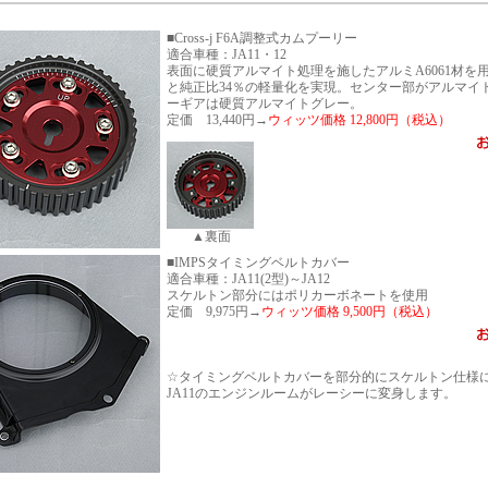
■Cross-j F6A調整式カムプーリー
適合車種：JA11・12
表面に硬質アルマイト処理を施したアルミA6061材を用
と純正比34％の軽量化を実現。センター部がアルマイ
ーギアは硬質アルマイトグレー。
定価 13,440円→
ウィッツ価格 12,800円（税込）
▲裏面
■IMPSタイミングベルトカバー
適合車種：JA11(2型)～JA12
スケルトン部分にはポリカーボネートを使用
定価 9,975円→
ウィッツ価格 9,500円（税込）
☆タイミングベルトカバーを部分的にスケルトン仕様
JA11のエンジンルームがレーシーに変身します。