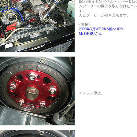
IMPSタイミングベルトカバー＆Cross
ムプーリーの両方を取り付けたエ
す。
カムプーリーが引き立ちます。
<車輌>
2009年3月WORKS編no.020
Mr.OHBUさん
エンジン停止。