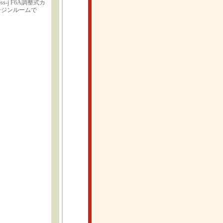
-j F6A調整式カ
ンジンルームで