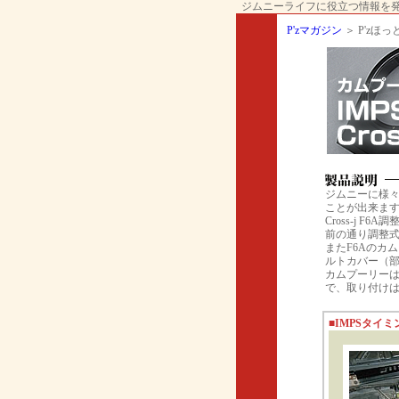
ジムニーライフに役立つ情報を発信して
P'zマガジン
＞ P'zほっと
ジムニーに様
ことが出来ま
Cross-j
前の通り調整
またF6Aのカ
ルトカバー（
カムプーリー
で、取り付け
■IMPSタイミ