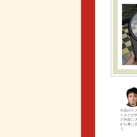
今回のテ
トルクが
グ内容に
がら車に
う。