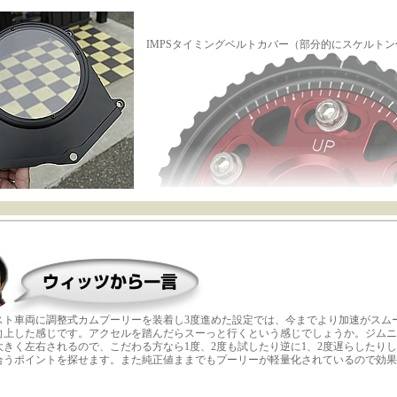
IMPSタイミングベルトカバー（部分的にスケルト
スト車両に調整式カムプーリーを装着し3度進めた設定では、今までより加速がスム
向上した感じです。アクセルを踏んだらスーっと行くという感じでしょうか。ジムニ
大きく左右されるので、こだわる方なら1度、2度も試したり逆に1、2度遅らしたり
合うポイントを探せます。また純正値ままでもプーリーが軽量化されているので効果