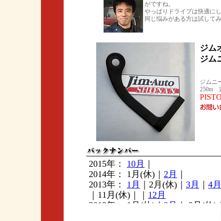
がですね。
やっぱりドライブは快適に
同じ悩みがある方は試して
ジム
ジム
ジムニー
250m 
PIS