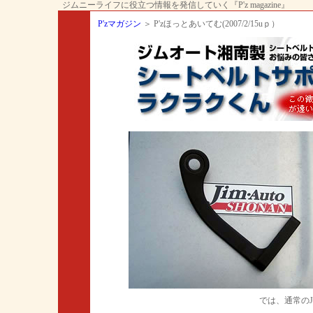
ジムニーライフに役立つ情報を発信していく『P'z magazine』
P'zマガジン
＞ P'zほっとあいてむ(2007/2/15uｐ）
では、通常の