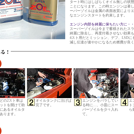
タート時にはしばらくオイル無しの状
ことになります。この時エンジンは著
ーパーゾイルは金属の表面改質により
なエンジンスタートを約束します。
エンジン内部を綺麗に保ちたい方に・
スーパーゾイルは今まで蓄積されたス
綺麗に除去し、再度付着させない効果
4スト用だとミッション、デフ、LSD
減し伝達が速やかになるため燃費が良
0などの2スト車は
オイルタンクに注げば
エンジンをバラしてい
エ
ットを開けて助
完了です。
る時に…、小皿にスー
ト
にあるオイルタ
パーゾイルを少々入れ
ら
あります。
て。