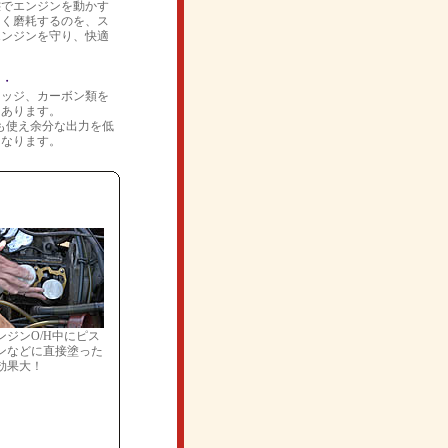
態でエンジンを動かす
しく磨耗するのを、ス
エンジンを守り、快適
・・
ラッジ、カーボン類を
もあります。
にも使え余分な出力を低
くなります。
ンジンO/H中にピス
ンなどに直接塗った
効果大！