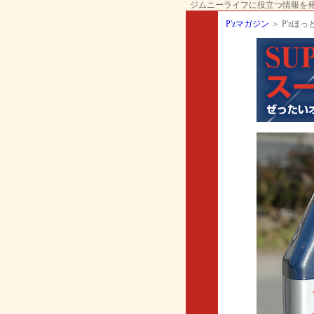
ジムニーライフに役立つ情報を発信して
P'zマガジン
＞ P'zほっと