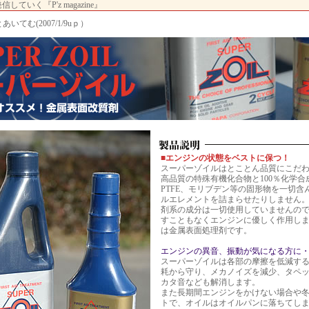
いく『P'z magazine』
あいてむ(2007/1/9uｐ）
■エンジンの状態をベストに保つ！
スーパーゾイルはとことん品質にこだ
高品質の特殊有機化合物と100％化学
PTFE、モリブデン等の固形物を一切含
ルエレメントを詰まらせたりしません
剤系の成分は一切使用していませんの
すこともなくエンジンに優しく作用し
は金属表面処理剤です。
エンジンの異音、振動が気になる方に
スーパーゾイルは各部の摩擦を低減す
耗から守り、メカノイズを減少、タペ
カタ音なども解消します。
また長期間エンジンをかけない場合や
トで、オイルはオイルパンに落ちてし