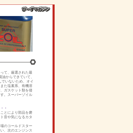
わって、厳選された最
合成油からできていて、
んでいないため、オイ
。また塩素系、有機溶
で、ガスケット類を侵
ます。スーパーゾイル
・・・
ることにより部品を磨
ット音や気になるカタ
冬場のコールドスター
まい、次のエンジンス