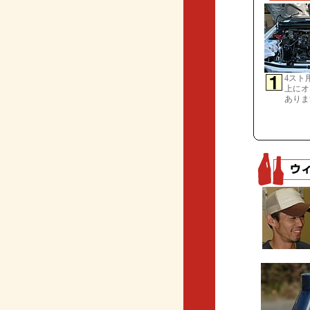
4スト
上にオ
ありま