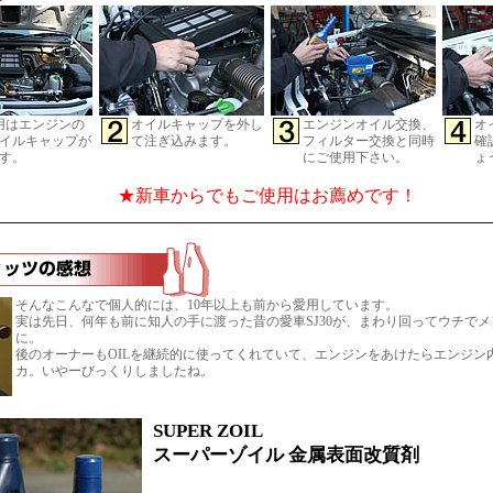
用はエンジンの
オイルキャップを外し
エンジンオイル交換、
オ
イルキャップが
て注ぎ込みます。
フィルター交換と同時
確
す。
にご使用下さい。
ょ
★新車からでもご使用はお薦めです！
そんなこんなで個人的には、10年以上も前から愛用しています。
実は先日、何年も前に知人の手に渡った昔の愛車SJ30が、まわり回ってウチで
に。
後のオーナーもOILを継続的に使ってくれていて、エンジンをあけたらエンジン
カ。いやーびっくりしましたね。
SUPER ZOIL
スーパーゾイル 金属表面改質剤