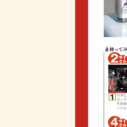
SJ3
ボンネ
手席側
ンクが